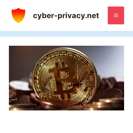
Aller
au
cyber-privacy.net
Menu
contenu