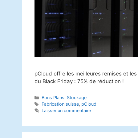
pCloud offre les meilleures remises et les
du Black Friday : 75% de réduction !
Catégories
Bons Plans
,
Stockage
Étiquettes
Fabrication suisse
,
pCloud
Laisser un commentaire