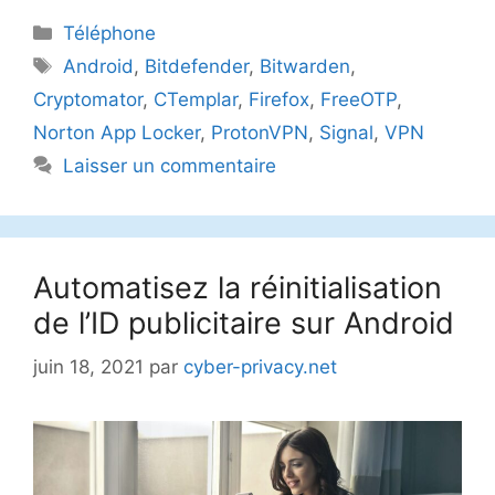
Catégories
Téléphone
Étiquettes
Android
,
Bitdefender
,
Bitwarden
,
Cryptomator
,
CTemplar
,
Firefox
,
FreeOTP
,
Norton App Locker
,
ProtonVPN
,
Signal
,
VPN
Laisser un commentaire
Automatisez la réinitialisation
de l’ID publicitaire sur Android
juin 18, 2021
par
cyber-privacy.net