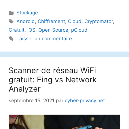
Catégories
Stockage
Étiquettes
Android
,
Chiffrement
,
Cloud
,
Cryptomator
,
Gratuit
,
iOS
,
Open Source
,
pCloud
Laisser un commentaire
Scanner de réseau WiFi
gratuit: Fing vs Network
Analyzer
septembre 15, 2021
par
cyber-privacy.net