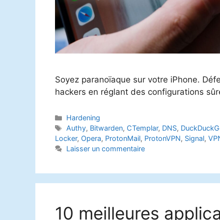
Soyez paranoïaque sur votre iPhone. Défen
hackers en réglant des configurations sûr
Catégories
Hardening
Étiquettes
Authy
,
Bitwarden
,
CTemplar
,
DNS
,
DuckDuckG
Locker
,
Opera
,
ProtonMail
,
ProtonVPN
,
Signal
,
VP
Laisser un commentaire
10 meilleures applic