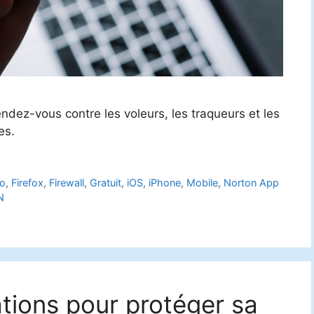
dez-vous contre les voleurs, les traqueurs et les
es.
o
,
Firefox
,
Firewall
,
Gratuit
,
iOS
,
iPhone
,
Mobile
,
Norton App
N
ations pour protéger sa