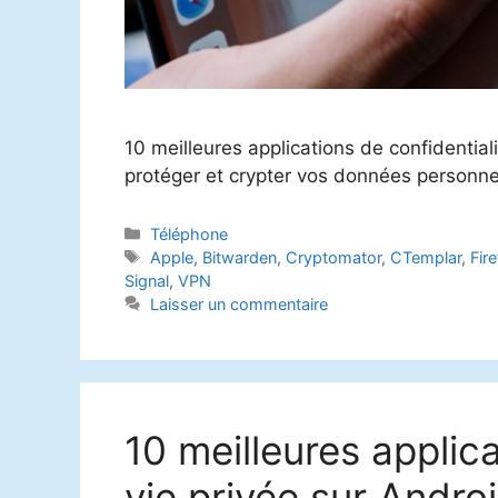
10 meilleures applications de confidential
protéger et crypter vos données personne
Catégories
Téléphone
Étiquettes
Apple
,
Bitwarden
,
Cryptomator
,
CTemplar
,
Fir
Signal
,
VPN
Laisser un commentaire
10 meilleures applic
vie privée sur Andro