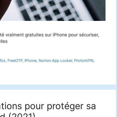
ité vraiment gratuites sur iPhone pour sécuriser,
lles
efox
,
FreeOTP
,
iPhone
,
Norton App Locker
,
ProtonVPN
,
ations pour protéger sa
id (2021)