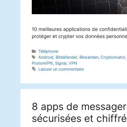
10 meilleures applications de confidential
protéger et crypter vos données personne
Catégories
Téléphone
Étiquettes
Android
,
Bitdefender
,
Bitwarden
,
Cryptomator
ProtonVPN
,
Signal
,
VPN
Laisser un commentaire
8 apps de messageri
sécurisées et chiffr