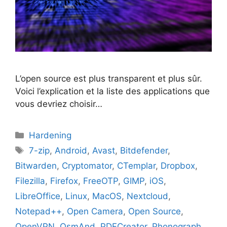
L’open source est plus transparent et plus sûr.
Voici l’explication et la liste des applications que
vous devriez choisir…
Catégories
Hardening
Étiquettes
7-zip
,
Android
,
Avast
,
Bitdefender
,
Bitwarden
,
Cryptomator
,
CTemplar
,
Dropbox
,
Filezilla
,
Firefox
,
FreeOTP
,
GIMP
,
iOS
,
LibreOffice
,
Linux
,
MacOS
,
Nextcloud
,
Notepad++
,
Open Camera
,
Open Source
,
OpenVPN
,
OsmAnd
,
PDFCreator
,
Phonograph
,