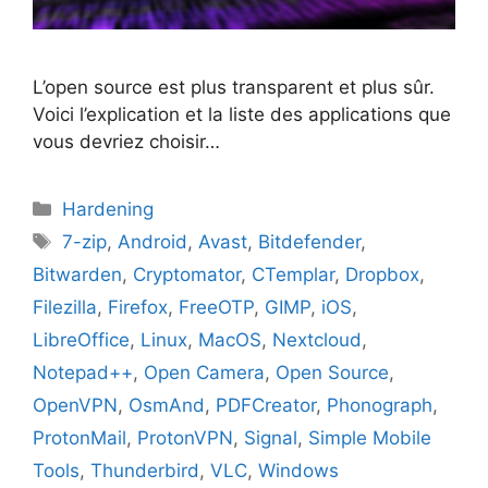
L’open source est plus transparent et plus sûr.
Voici l’explication et la liste des applications que
vous devriez choisir…
Catégories
Hardening
Étiquettes
7-zip
,
Android
,
Avast
,
Bitdefender
,
Bitwarden
,
Cryptomator
,
CTemplar
,
Dropbox
,
Filezilla
,
Firefox
,
FreeOTP
,
GIMP
,
iOS
,
LibreOffice
,
Linux
,
MacOS
,
Nextcloud
,
Notepad++
,
Open Camera
,
Open Source
,
OpenVPN
,
OsmAnd
,
PDFCreator
,
Phonograph
,
ProtonMail
,
ProtonVPN
,
Signal
,
Simple Mobile
Tools
,
Thunderbird
,
VLC
,
Windows