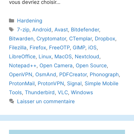
vous devriez choisir…
Catégories
Hardening
Étiquettes
7-zip
,
Android
,
Avast
,
Bitdefender
,
Bitwarden
,
Cryptomator
,
CTemplar
,
Dropbox
,
Filezilla
,
Firefox
,
FreeOTP
,
GIMP
,
iOS
,
LibreOffice
,
Linux
,
MacOS
,
Nextcloud
,
Notepad++
,
Open Camera
,
Open Source
,
OpenVPN
,
OsmAnd
,
PDFCreator
,
Phonograph
,
ProtonMail
,
ProtonVPN
,
Signal
,
Simple Mobile
Tools
,
Thunderbird
,
VLC
,
Windows
Laisser un commentaire