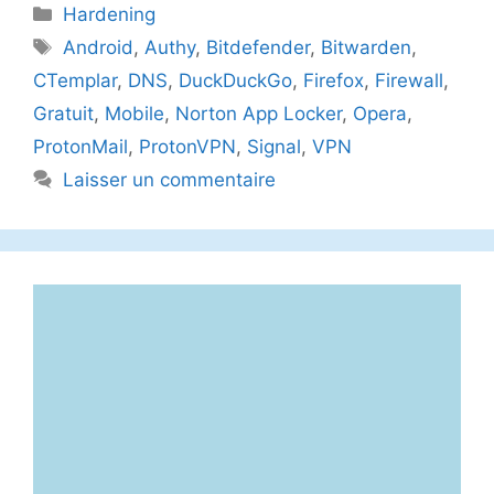
Catégories
Hardening
Étiquettes
Android
,
Authy
,
Bitdefender
,
Bitwarden
,
CTemplar
,
DNS
,
DuckDuckGo
,
Firefox
,
Firewall
,
Gratuit
,
Mobile
,
Norton App Locker
,
Opera
,
ProtonMail
,
ProtonVPN
,
Signal
,
VPN
Laisser un commentaire