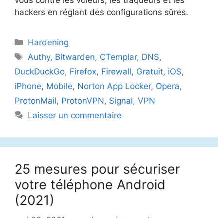
vous contre les voleurs, les traqueurs et les
hackers en réglant des configurations sûres.
Catégories
Hardening
Étiquettes
Authy
,
Bitwarden
,
CTemplar
,
DNS
,
DuckDuckGo
,
Firefox
,
Firewall
,
Gratuit
,
iOS
,
iPhone
,
Mobile
,
Norton App Locker
,
Opera
,
ProtonMail
,
ProtonVPN
,
Signal
,
VPN
Laisser un commentaire
25 mesures pour sécuriser
votre téléphone Android
(2021)