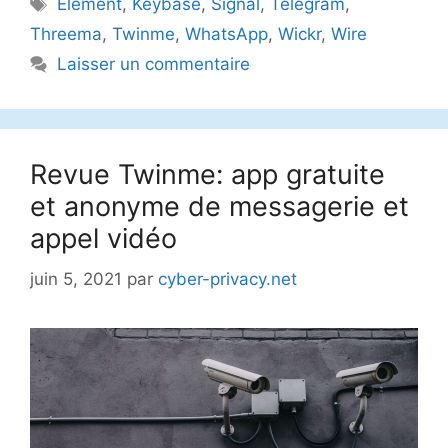
Étiquettes
Element
,
Keybase
,
Signal
,
Telegram
,
Threema
,
Twinme
,
WhatsApp
,
Wickr
,
Wire
Laisser un commentaire
Revue Twinme: app gratuite
et anonyme de messagerie et
appel vidéo
juin 5, 2021
par
cyber-privacy.net