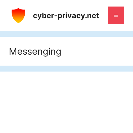
Aller
au
cyber-privacy.net
Menu
contenu
Messenging