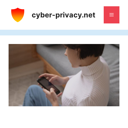
Aller
au
cyber-privacy.net
Menu
contenu