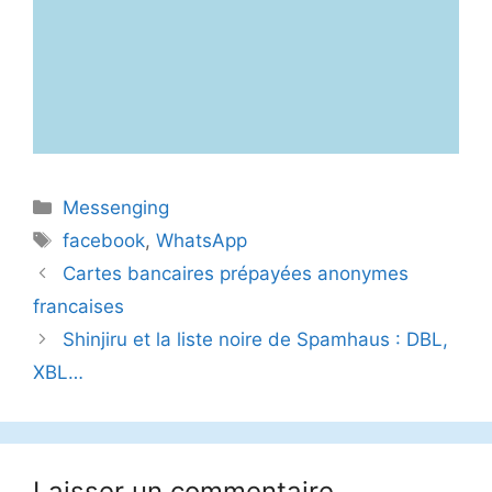
Catégories
Messenging
Étiquettes
facebook
,
WhatsApp
Cartes bancaires prépayées anonymes
francaises
Shinjiru et la liste noire de Spamhaus : DBL,
XBL…
Laisser un commentaire