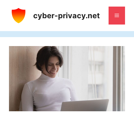
Aller
au
cyber-privacy.net
Menu
contenu