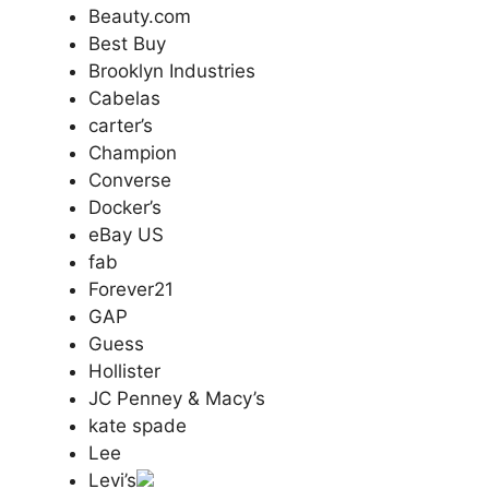
Beauty.com
Best Buy
Brooklyn Industries
Cabelas
carter’s
Champion
Converse
Docker’s
eBay US
fab
Forever21
GAP
Guess
Hollister
JC Penney & Macy’s
kate spade
Lee
Levi’s