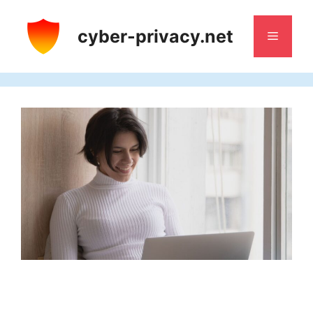
Aller
au
cyber-privacy.net
Menu
contenu