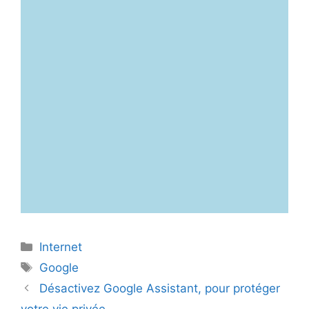
Catégories
Internet
Étiquettes
Google
Désactivez Google Assistant, pour protéger
votre vie privée