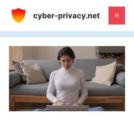
Aller
au
cyber-privacy.net
Menu
contenu