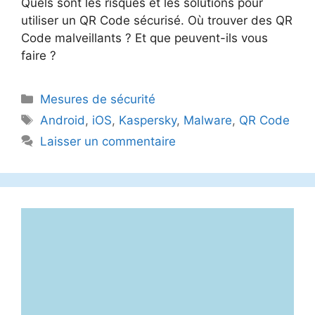
Quels sont les risques et les solutions pour
utiliser un QR Code sécurisé. Où trouver des QR
Code malveillants ? Et que peuvent-ils vous
faire ?
Catégories
Mesures de sécurité
Étiquettes
Android
,
iOS
,
Kaspersky
,
Malware
,
QR Code
Laisser un commentaire