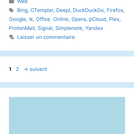
Catégories
Web
Étiquettes
Bing
,
CTemplar
,
Deepl
,
DuckDuckGo
,
Firefox
,
Google
,
ik
,
Office Online
,
Opera
,
pCloud
,
Plex
,
ProtonMail
,
Signal
,
Simplenote
,
Yandex
Laisser un commentaire
Page
Page
1
2
→
suivant