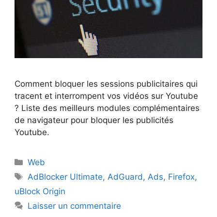
Comment bloquer les sessions publicitaires qui
tracent et interrompent vos vidéos sur Youtube
? Liste des meilleurs modules complémentaires
de navigateur pour bloquer les publicités
Youtube.
Catégories
Web
Étiquettes
AdBlocker Ultimate
,
AdGuard
,
Ads
,
Firefox
,
uBlock Origin
Laisser un commentaire