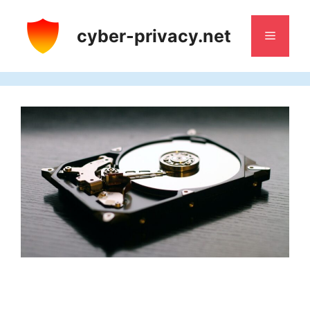
Aller
au
cyber-privacy.net
Menu
contenu