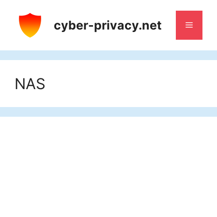
Aller
au
cyber-privacy.net
Menu
contenu
NAS