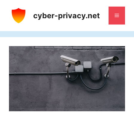
Aller
au
cyber-privacy.net
Menu
contenu