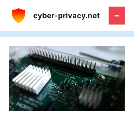
Aller
au
cyber-privacy.net
Menu
contenu