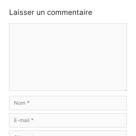
Laisser un commentaire
Commentaire
Nom
E-
mail
Site