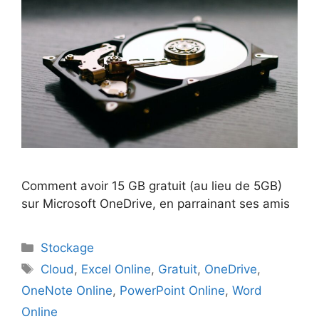
Comment avoir 15 GB gratuit (au lieu de 5GB)
sur Microsoft OneDrive, en parrainant ses amis
Catégories
Stockage
Étiquettes
Cloud
,
Excel Online
,
Gratuit
,
OneDrive
,
OneNote Online
,
PowerPoint Online
,
Word
Online