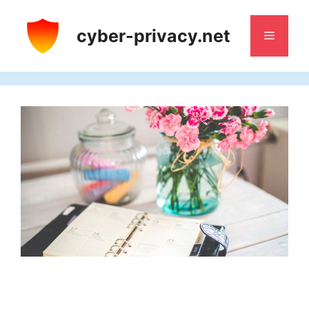
Aller
au
cyber-privacy.net
Menu
contenu