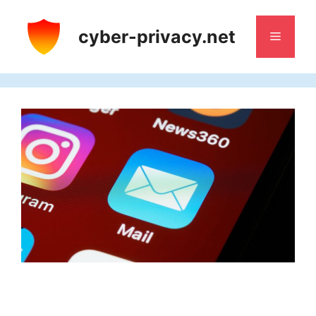
Saltar
al
cyber-privacy.net
Menú
contenido