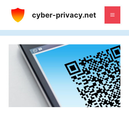
Saltar
al
cyber-privacy.net
Menú
contenido