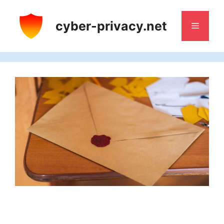
Saltar
al
cyber-privacy.net
Menú
contenido