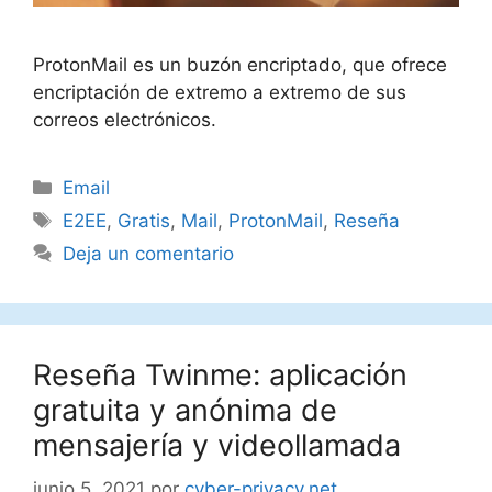
ProtonMail es un buzón encriptado, que ofrece
encriptación de extremo a extremo de sus
correos electrónicos.
Categorías
Email
Etiquetas
E2EE
,
Gratis
,
Mail
,
ProtonMail
,
Reseña
Deja un comentario
Reseña Twinme: aplicación
gratuita y anónima de
mensajería y videollamada
junio 5, 2021
por
cyber-privacy.net