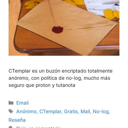
CTemplar es un buzón encriptado totalmente
anónimo, con política de no-log, mucho más
seguro que proton y tutanota
Categorías
Email
Etiquetas
Anónimo
,
CTemplar
,
Gratis
,
Mail
,
No-log
,
Reseña