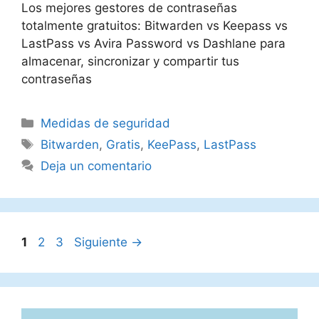
Los mejores gestores de contraseñas
totalmente gratuitos: Bitwarden vs Keepass vs
LastPass vs Avira Password vs Dashlane para
almacenar, sincronizar y compartir tus
contraseñas
Categorías
Medidas de seguridad
Etiquetas
Bitwarden
,
Gratis
,
KeePass
,
LastPass
Deja un comentario
Página
Página
Página
1
2
3
Siguiente
→