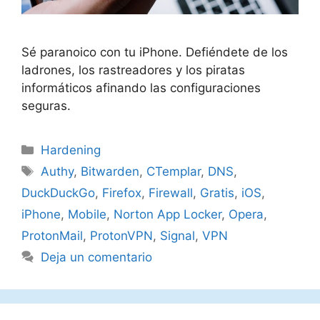
Sé paranoico con tu iPhone. Defiéndete de los
ladrones, los rastreadores y los piratas
informáticos afinando las configuraciones
seguras.
Categorías
Hardening
Etiquetas
Authy
,
Bitwarden
,
CTemplar
,
DNS
,
DuckDuckGo
,
Firefox
,
Firewall
,
Gratis
,
iOS
,
iPhone
,
Mobile
,
Norton App Locker
,
Opera
,
ProtonMail
,
ProtonVPN
,
Signal
,
VPN
Deja un comentario