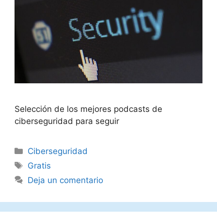
Selección de los mejores podcasts de
ciberseguridad para seguir
Categorías
Ciberseguridad
Etiquetas
Gratis
Deja un comentario