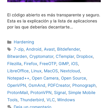
El código abierto es más transparente y seguro.
Esta es la explicación y la lista de aplicaciones
por las que deberías decantarte…
Categorías
Hardening
Etiquetas
7-zip
,
Android
,
Avast
,
Bitdefender
,
Bitwarden
,
Cryptomator
,
CTemplar
,
Dropbox
,
Filezilla
,
Firefox
,
FreeOTP
,
GIMP
,
iOS
,
LibreOffice
,
Linux
,
MacOS
,
Nextcloud
,
Notepad++
,
Open Camera
,
Open Source
,
OpenVPN
,
OsmAnd
,
PDFCreator
,
Phonograph
,
ProtonMail
,
ProtonVPN
,
Signal
,
Simple Mobile
Tools
,
Thunderbird
,
VLC
,
Windows
Deja un comentario