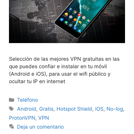
Selección de las mejores VPN gratuitas en las
que puedes confiar e instalar en tu móvil
(Android e iOS), para usar el wifi público y
ocultar tu IP en internet
Categorías
Teléfono
Etiquetas
Android
,
Gratis
,
Hotspot Shield
,
iOS
,
No-log
,
ProtonVPN
,
VPN
Deja un comentario