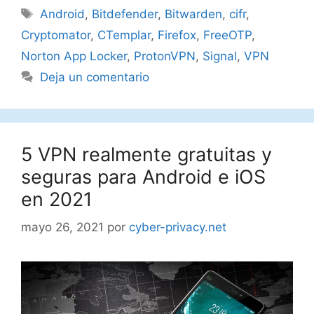
Etiquetas
Android
,
Bitdefender
,
Bitwarden
,
cifr
,
Cryptomator
,
CTemplar
,
Firefox
,
FreeOTP
,
Norton App Locker
,
ProtonVPN
,
Signal
,
VPN
Deja un comentario
5 VPN realmente gratuitas y
seguras para Android e iOS
en 2021
mayo 26, 2021
por
cyber-privacy.net