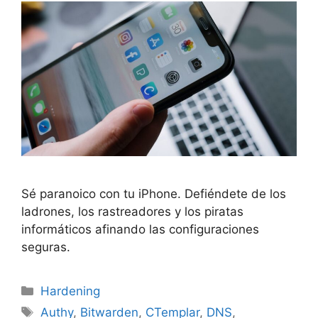
Sé paranoico con tu iPhone. Defiéndete de los
ladrones, los rastreadores y los piratas
informáticos afinando las configuraciones
seguras.
Categorías
Hardening
Etiquetas
Authy
,
Bitwarden
,
CTemplar
,
DNS
,