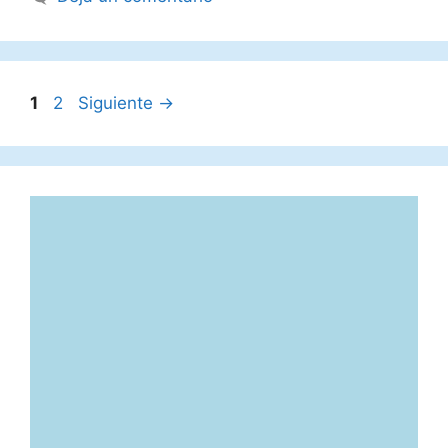
Página
Página
1
2
Siguiente
→