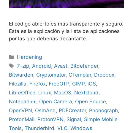
El código abierto es más transparente y seguro.
Esta es la explicación y la lista de aplicaciones
por las que deberías decantarte…
Categorías
Hardening
Etiquetas
7-zip
,
Android
,
Avast
,
Bitdefender
,
Bitwarden
,
Cryptomator
,
CTemplar
,
Dropbox
,
Filezilla
,
Firefox
,
FreeOTP
,
GIMP
,
iOS
,
LibreOffice
,
Linux
,
MacOS
,
Nextcloud
,
Notepad++
,
Open Camera
,
Open Source
,
OpenVPN
,
OsmAnd
,
PDFCreator
,
Phonograph
,
ProtonMail
,
ProtonVPN
,
Signal
,
Simple Mobile
Tools
,
Thunderbird
,
VLC
,
Windows