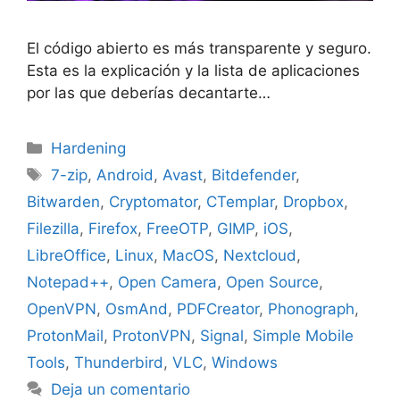
El código abierto es más transparente y seguro.
Esta es la explicación y la lista de aplicaciones
por las que deberías decantarte…
Categorías
Hardening
Etiquetas
7-zip
,
Android
,
Avast
,
Bitdefender
,
Bitwarden
,
Cryptomator
,
CTemplar
,
Dropbox
,
Filezilla
,
Firefox
,
FreeOTP
,
GIMP
,
iOS
,
LibreOffice
,
Linux
,
MacOS
,
Nextcloud
,
Notepad++
,
Open Camera
,
Open Source
,
OpenVPN
,
OsmAnd
,
PDFCreator
,
Phonograph
,
ProtonMail
,
ProtonVPN
,
Signal
,
Simple Mobile
Tools
,
Thunderbird
,
VLC
,
Windows
Deja un comentario