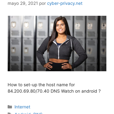
mayo 29, 2021
por
cyber-privacy.net
How to set-up the host name for
84.200.69.80/70.40 DNS Watch on android ?
Categorías
Internet
Etiquetas