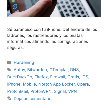
Sé paranoico con tu iPhone. Defiéndete de los
ladrones, los rastreadores y los piratas
informáticos afinando las configuraciones
seguras.
Categorías
Hardening
Etiquetas
Authy
,
Bitwarden
,
CTemplar
,
DNS
,
DuckDuckGo
,
Firefox
,
Firewall
,
Gratis
,
iOS
,
iPhone
,
Mobile
,
Norton App Locker
,
Opera
,
ProtonMail
,
ProtonVPN
,
Signal
,
VPN
Deja un comentario