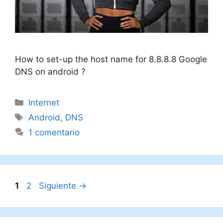
How to set-up the host name for 8.8.8.8 Google
DNS on android ?
Categorías
Internet
Etiquetas
Android
,
DNS
1 comentario
Página
Página
1
2
Siguiente
→