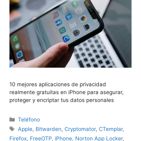
10 mejores aplicaciones de privacidad
realmente gratuitas en iPhone para asegurar,
proteger y encriptar tus datos personales
Categorías
Teléfono
Etiquetas
Apple
,
Bitwarden
,
Cryptomator
,
CTemplar
,
Firefox
,
FreeOTP
,
iPhone
,
Norton App Locker
,