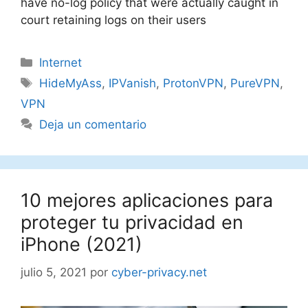
have no-log policy that were actually caught in
court retaining logs on their users
Categorías
Internet
Etiquetas
HideMyAss
,
IPVanish
,
ProtonVPN
,
PureVPN
,
VPN
Deja un comentario
10 mejores aplicaciones para
proteger tu privacidad en
iPhone (2021)
julio 5, 2021
por
cyber-privacy.net