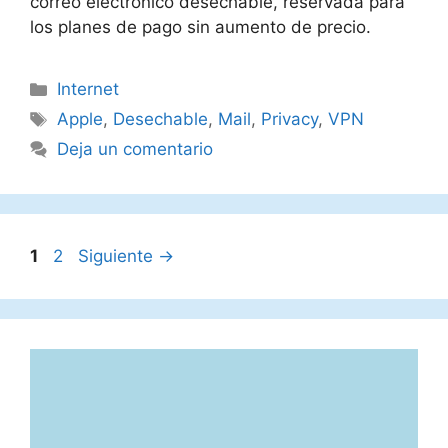
correo electrónico desechable, reservada para
los planes de pago sin aumento de precio.
Categorías
Internet
Etiquetas
Apple
,
Desechable
,
Mail
,
Privacy
,
VPN
Deja un comentario
Página
Página
1
2
Siguiente
→