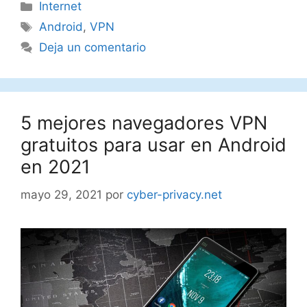
Categorías
Internet
Etiquetas
Android
,
VPN
Deja un comentario
5 mejores navegadores VPN
gratuitos para usar en Android
en 2021
mayo 29, 2021
por
cyber-privacy.net