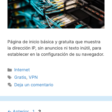
Página de inicio básica y gratuita que muestra
la dirección IP, sin anuncios ni texto inútil, para
establecer en la configuración de su navegador.
Categorías
Internet
Etiquetas
Gratis
,
VPN
Deja un comentario
Página
Página
←
Anterior
1
2