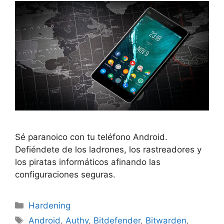
Sé paranoico con tu teléfono Android.
Defiéndete de los ladrones, los rastreadores y
los piratas informáticos afinando las
configuraciones seguras.
Categorías
Hardening
Etiquetas
Android
,
Authy
,
Bitdefender
,
Bitwarden
,