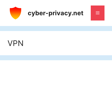
Saltar
al
cyber-privacy.net
Menú
contenido
VPN