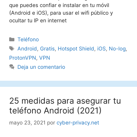
que puedes confiar e instalar en tu móvil
(Android e iOS), para usar el wifi público y
ocultar tu IP en internet
Categorías
Teléfono
Etiquetas
Android
,
Gratis
,
Hotspot Shield
,
iOS
,
No-log
,
ProtonVPN
,
VPN
Deja un comentario
25 medidas para asegurar tu
teléfono Android (2021)
mayo 23, 2021
por
cyber-privacy.net