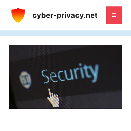
Saltar
al
cyber-privacy.net
Menú
contenido