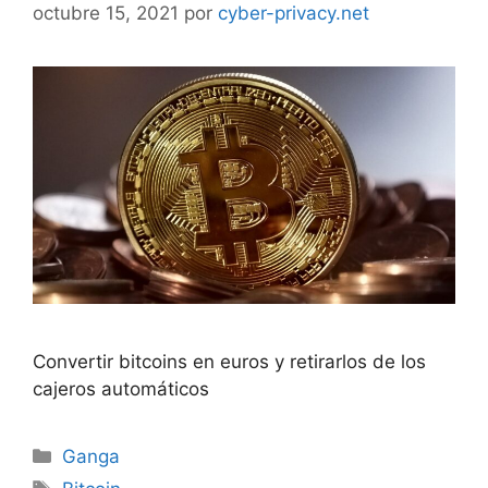
octubre 15, 2021
por
cyber-privacy.net
Convertir bitcoins en euros y retirarlos de los
cajeros automáticos
Categorías
Ganga
Etiquetas