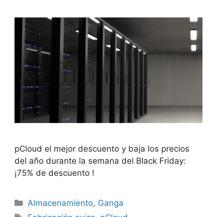
pCloud el mejor descuento y baja los precios
del año durante la semana del Black Friday:
¡75% de descuento !
Categorías
Almacenamiento
,
Ganga
Etiquetas