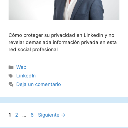
Cómo proteger su privacidad en LinkedIn y no
revelar demasiada información privada en esta
red social profesional
Categorías
Web
Etiquetas
LinkedIn
Deja un comentario
Página
Página
Página
1
2
…
6
Siguiente
→