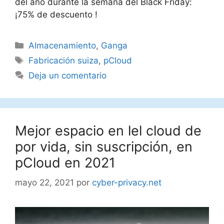
del año durante la semana del Black Friday:
¡75% de descuento !
Categorías
Almacenamiento
,
Ganga
Etiquetas
Fabricación suiza
,
pCloud
Deja un comentario
Mejor espacio en lel cloud de
por vida, sin suscripción, en
pCloud en 2021
mayo 22, 2021
por
cyber-privacy.net