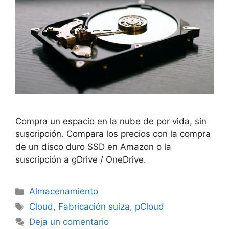
Compra un espacio en la nube de por vida, sin
suscripción. Compara los precios con la compra
de un disco duro SSD en Amazon o la
suscripción a gDrive / OneDrive.
Categorías
Almacenamiento
Etiquetas
Cloud
,
Fabricación suiza
,
pCloud
Deja un comentario