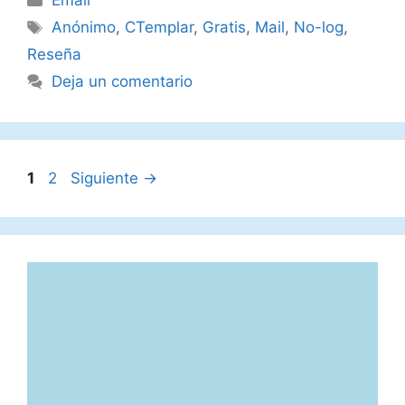
Email
Etiquetas
Anónimo
,
CTemplar
,
Gratis
,
Mail
,
No-log
,
Reseña
Deja un comentario
Página
Página
1
2
Siguiente
→