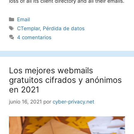
loss of all its client directory and all their emails.
Categorías
Email
Etiquetas
CTemplar
,
Pérdida de datos
4 comentarios
Los mejores webmails
gratuitos cifrados y anónimos
en 2021
junio 16, 2021
por
cyber-privacy.net