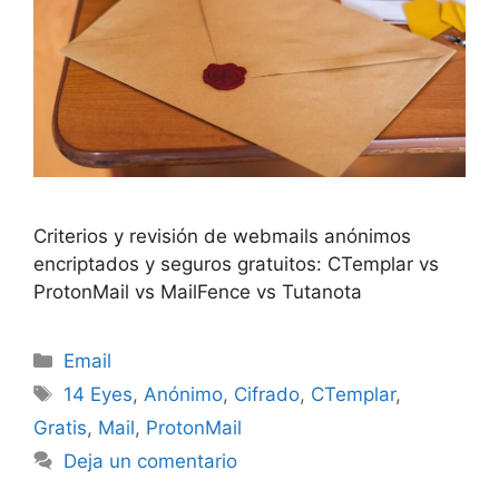
Criterios y revisión de webmails anónimos
encriptados y seguros gratuitos: CTemplar vs
ProtonMail vs MailFence vs Tutanota
Categorías
Email
Etiquetas
14 Eyes
,
Anónimo
,
Cifrado
,
CTemplar
,
Gratis
,
Mail
,
ProtonMail
Deja un comentario