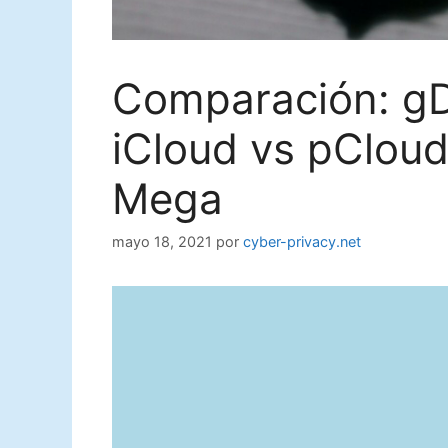
Comparación: gD
iCloud vs pClou
Mega
mayo 18, 2021
por
cyber-privacy.net