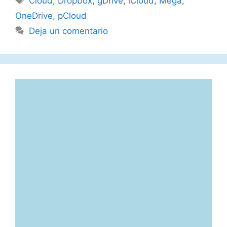
Cloud
,
Dropbox
,
gDrive
,
iCloud
,
Mega
,
OneDrive
,
pCloud
Deja un comentario