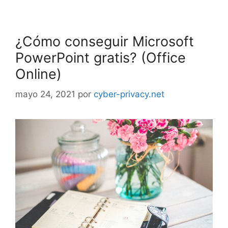
¿Cómo conseguir Microsoft
PowerPoint gratis? (Office
Online)
mayo 24, 2021
por
cyber-privacy.net