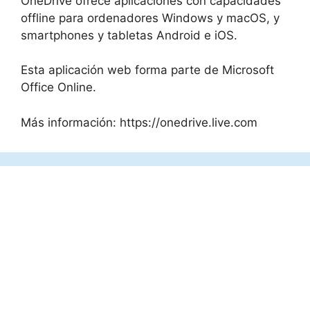
OneDrive ofrece aplicaciones con capacidades
offline para ordenadores Windows y macOS, y
smartphones y tabletas Android e iOS.
Esta aplicación web forma parte de Microsoft
Office Online.
Más información: https://onedrive.live.com