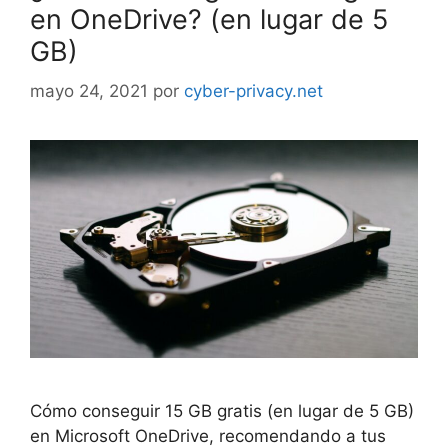
en OneDrive? (en lugar de 5
GB)
mayo 24, 2021
por
cyber-privacy.net
Cómo conseguir 15 GB gratis (en lugar de 5 GB)
en Microsoft OneDrive, recomendando a tus