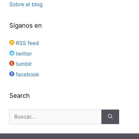
Sobre el blog
Síganos en
RSS feed
twitter
tumblr
facebook
Search
Buscar: