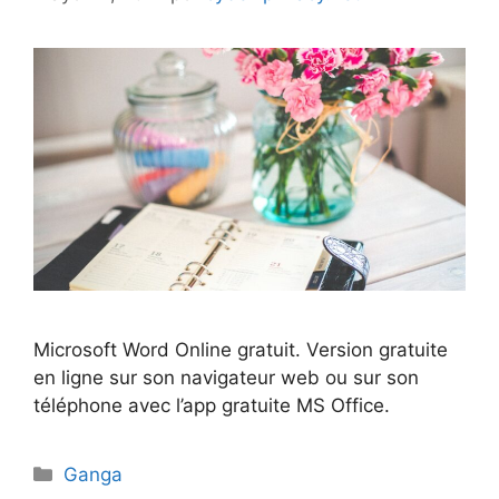
Microsoft Word Online gratuit. Version gratuite
en ligne sur son navigateur web ou sur son
téléphone avec l’app gratuite MS Office.
Categorías
Ganga