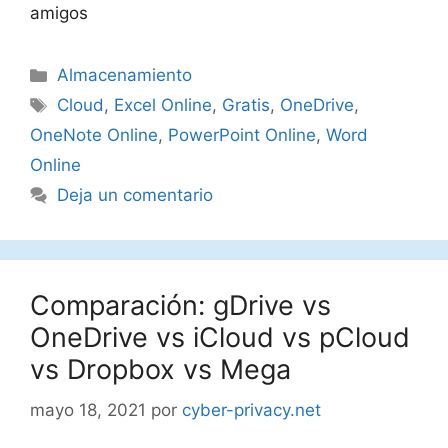
amigos
Categorías
Almacenamiento
Etiquetas
Cloud
,
Excel Online
,
Gratis
,
OneDrive
,
OneNote Online
,
PowerPoint Online
,
Word
Online
Deja un comentario
Comparación: gDrive vs
OneDrive vs iCloud vs pCloud
vs Dropbox vs Mega
mayo 18, 2021
por
cyber-privacy.net