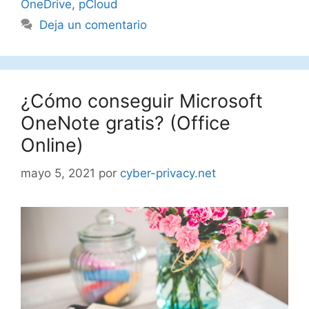
OneDrive
,
pCloud
Deja un comentario
¿Cómo conseguir Microsoft
OneNote gratis? (Office
Online)
mayo 5, 2021
por
cyber-privacy.net