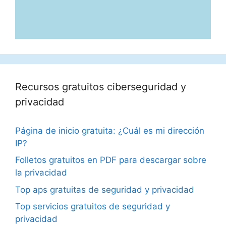
Recursos gratuitos ciberseguridad y
privacidad
Página de inicio gratuita: ¿Cuál es mi dirección
IP?
Folletos gratuitos en PDF para descargar sobre
la privacidad
Top aps gratuitas de seguridad y privacidad
Top servicios gratuitos de seguridad y
privacidad