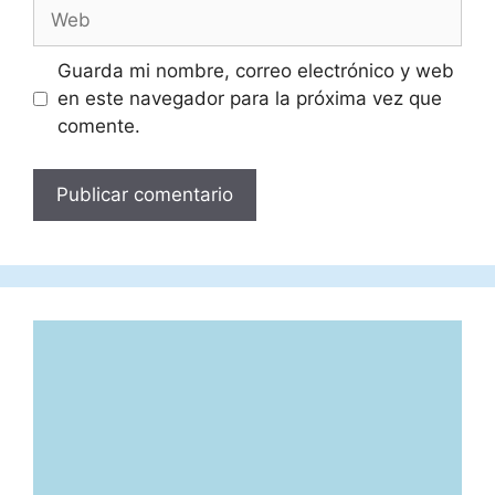
Web
Guarda mi nombre, correo electrónico y web
en este navegador para la próxima vez que
comente.