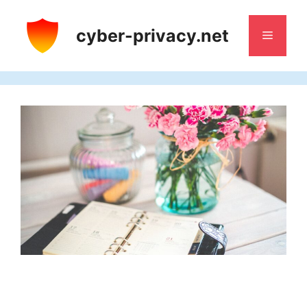
Saltar
al
cyber-privacy.net
Menú
contenido