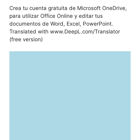
Crea tu cuenta gratuita de Microsoft OneDrive,
para utilizar Office Online y editar tus
documentos de Word, Excel, PowerPoint.
Translated with www.DeepL.com/Translator
(free version)