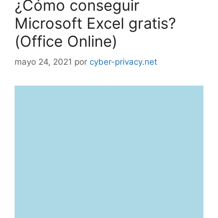
¿Cómo conseguir
Microsoft Excel gratis?
(Office Online)
mayo 24, 2021
por
cyber-privacy.net