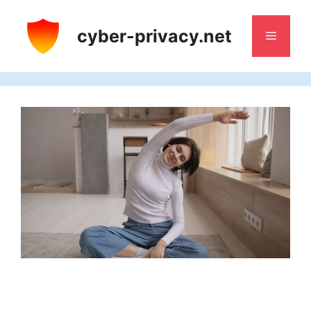
Saltar
al
cyber-privacy.net
Menú
contenido