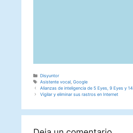
Categorías
Disyuntor
Etiquetas
Asistente vocal
,
Google
Alianzas de inteligencia de 5 Eyes, 9 Eyes y 1
Vigilar y eliminar sus rastros en Internet
Deja un comentario