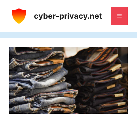
Saltar
al
cyber-privacy.net
Menú
contenido