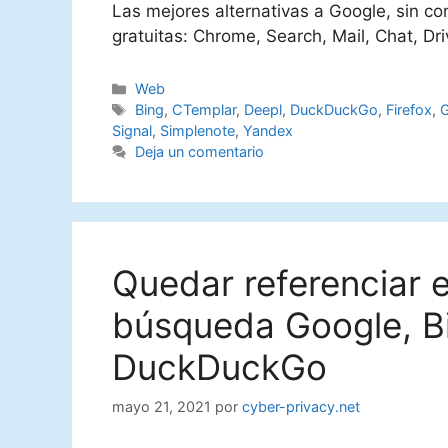
Las mejores alternativas a Google, sin co
gratuitas: Chrome, Search, Mail, Chat, Dr
Categorías
Web
Etiquetas
Bing
,
CTemplar
,
Deepl
,
DuckDuckGo
,
Firefox
,
Signal
,
Simplenote
,
Yandex
Deja un comentario
Quedar referenciar 
búsqueda Google, B
DuckDuckGo
mayo 21, 2021
por
cyber-privacy.net