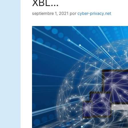
XBL…
septiembre 1, 2021
por
cyber-privacy.net