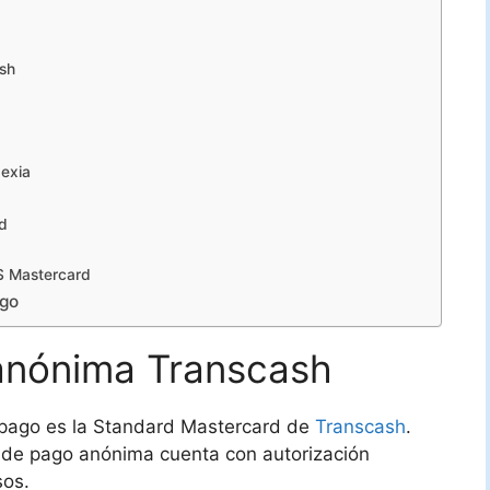
ash
gexia
a
rd
CS Mastercard
ago
 anónima Transcash
epago es la Standard Mastercard de
Transcash
.
a de pago anónima cuenta con autorización
sos.