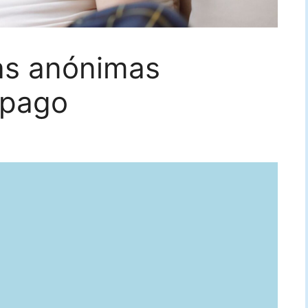
ias anónimas
epago