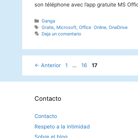
son téléphone avec l’app gratuite MS Offi
Categorías
Ganga
Etiquetas
Gratis
,
Microsoft
,
Office Online
,
OneDrive
Deja un comentario
Página
Página
Página
←
Anterior
1
…
16
17
Contacto
Contacto
Respeto a la intimidad
Sobre el blog