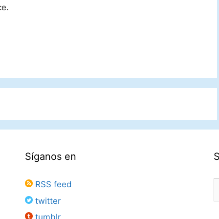
ce.
Síganos en
B
RSS feed
twitter
tumblr