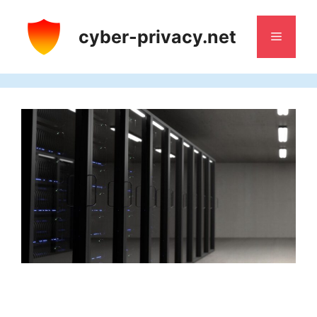
Saltar
al
cyber-privacy.net
Menú
contenido