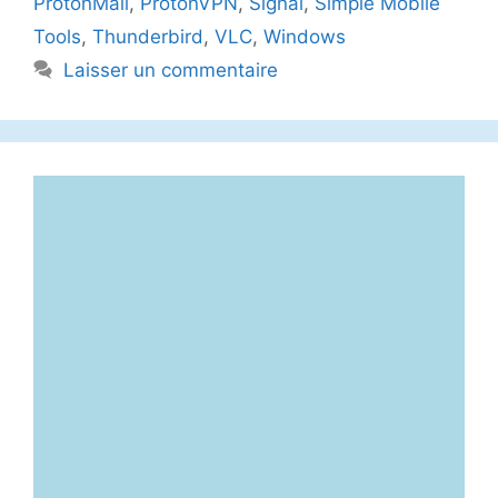
ProtonMail
,
ProtonVPN
,
Signal
,
Simple Mobile
Tools
,
Thunderbird
,
VLC
,
Windows
Laisser un commentaire