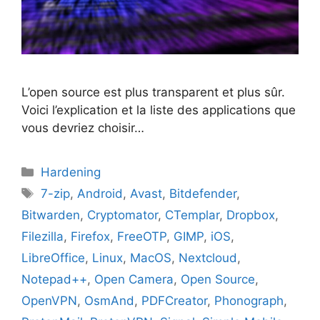
L’open source est plus transparent et plus sûr.
Voici l’explication et la liste des applications que
vous devriez choisir…
Catégories
Hardening
Étiquettes
7-zip
,
Android
,
Avast
,
Bitdefender
,
Bitwarden
,
Cryptomator
,
CTemplar
,
Dropbox
,
Filezilla
,
Firefox
,
FreeOTP
,
GIMP
,
iOS
,
LibreOffice
,
Linux
,
MacOS
,
Nextcloud
,
Notepad++
,
Open Camera
,
Open Source
,
OpenVPN
,
OsmAnd
,
PDFCreator
,
Phonograph
,