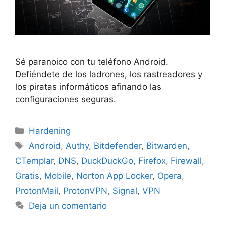
Sé paranoico con tu teléfono Android.
Defiéndete de los ladrones, los rastreadores y
los piratas informáticos afinando las
configuraciones seguras.
Categorías
Hardening
Etiquetas
Android
,
Authy
,
Bitdefender
,
Bitwarden
,
CTemplar
,
DNS
,
DuckDuckGo
,
Firefox
,
Firewall
,
Gratis
,
Mobile
,
Norton App Locker
,
Opera
,
ProtonMail
,
ProtonVPN
,
Signal
,
VPN
Deja un comentario