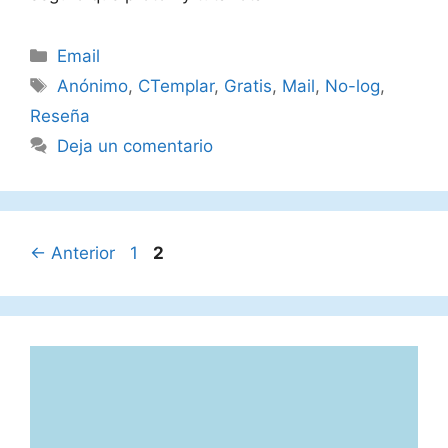
Categorías
Email
Etiquetas
Anónimo
,
CTemplar
,
Gratis
,
Mail
,
No-log
,
Reseña
Deja un comentario
Página
Página
←
Anterior
1
2