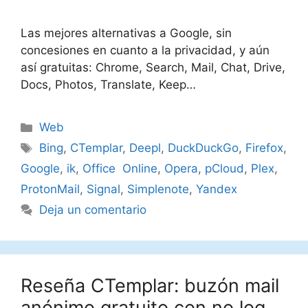
Las mejores alternativas a Google, sin
concesiones en cuanto a la privacidad, y aún
así gratuitas: Chrome, Search, Mail, Chat, Drive,
Docs, Photos, Translate, Keep…
Categorías
Web
Etiquetas
Bing
,
CTemplar
,
Deepl
,
DuckDuckGo
,
Firefox
,
Google
,
ik
,
Office Online
,
Opera
,
pCloud
,
Plex
,
ProtonMail
,
Signal
,
Simplenote
,
Yandex
Deja un comentario
Reseña CTemplar: buzón mail
anónimo gratuito con no log